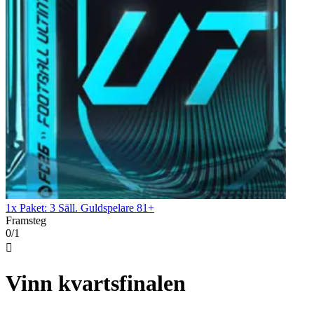
1x Paket: 3 Säll. Guldspelare 81+
Framsteg
0/1

Vinn kvartsfinalen