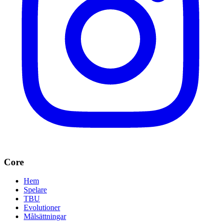
Core
Hem
Spelare
TBU
Evolutioner
Målsättningar