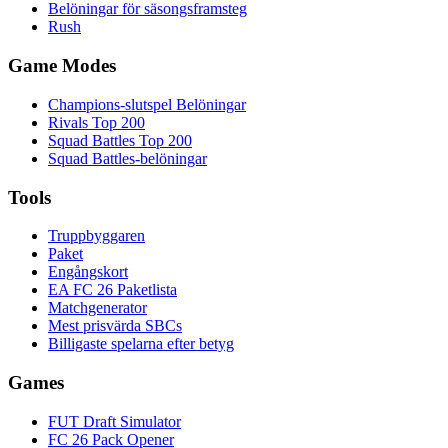
Belöningar för säsongsframsteg
Rush
Game Modes
Champions-slutspel Belöningar
Rivals Top 200
Squad Battles Top 200
Squad Battles-belöningar
Tools
Truppbyggaren
Paket
Engångskort
EA FC 26 Paketlista
Matchgenerator
Mest prisvärda SBCs
Billigaste spelarna efter betyg
Games
FUT Draft Simulator
FC 26 Pack Opener