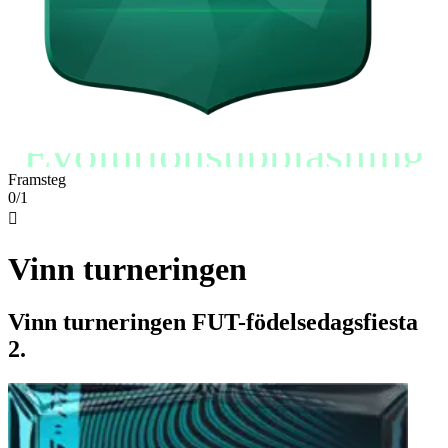
Evolutionsupplåsning
Framsteg
0/1

Vinn turneringen
Vinn turneringen FUT-födelsedagsfiesta
2.