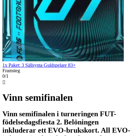
1x Paket: 3 Sällsynta Guldspelare 83+
Framsteg
0/1

Vinn semifinalen
Vinn semifinalen i turneringen FUT-
födelsedagsfiesta 2. Belöningen
inkluderar ett EVO-brukskort. All EVO-