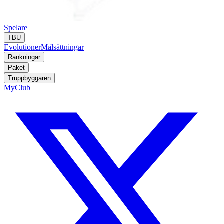
Spelare
TBU
Evolutioner
Målsättningar
Rankningar
Paket
Truppbyggaren
MyClub