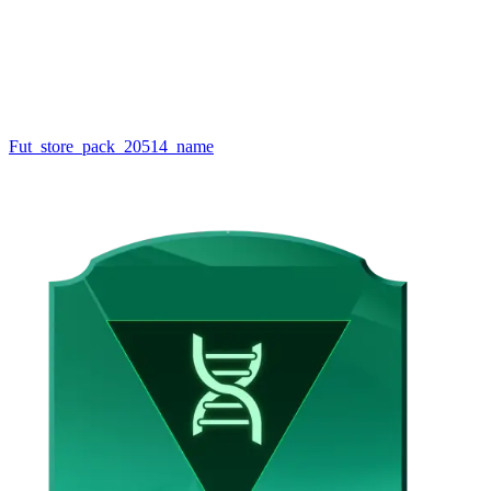
Fut_store_pack_20514_name