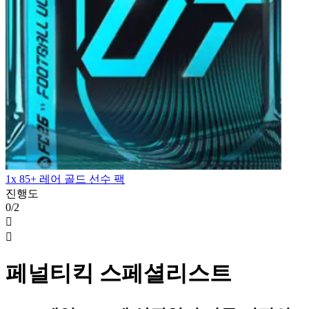
1x 85+ 레어 골드 선수 팩
진행도
0/2


페널티킥 스페셜리스트