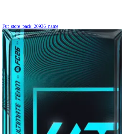
Fut_store_pack_20936_name