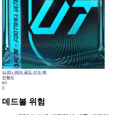
1x 85+ 레어 골드 선수 팩
진행도
0/1

데드볼 위험