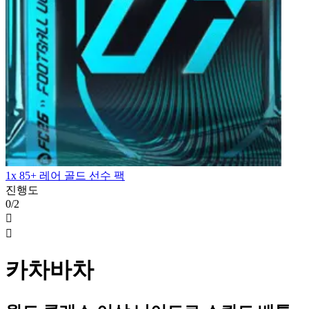
1x 85+ 레어 골드 선수 팩
진행도
0/2


카차바차