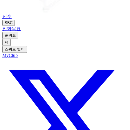
선수
SBC
진화
목표
순위표
팩
스쿼드 빌더
MyClub