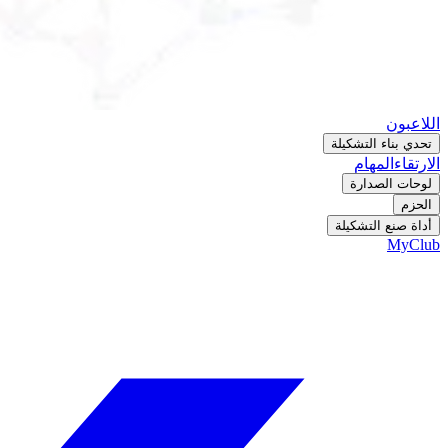
اللاعبون
تحدي بناء التشكيلة
الارتقاء
المهام
لوحات الصدارة
الحزم
أداة صنع التشكيلة
MyClub