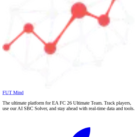
FUT Mind
The ultimate platform for EA FC
26
Ultimate Team. Track players,
use our AI SBC Solver, and stay ahead with real-time data and tools.