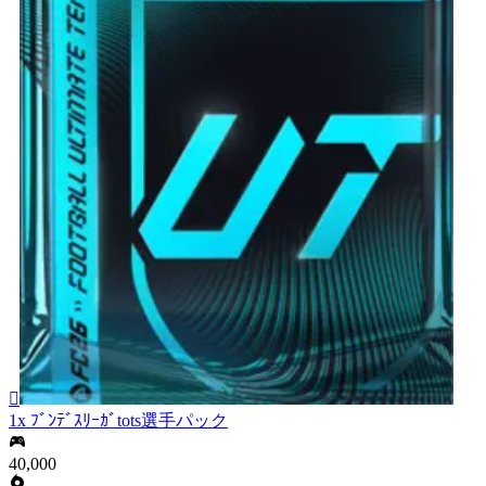

1x ﾌﾞﾝﾃﾞｽﾘｰｶﾞtots選手パック
40,000