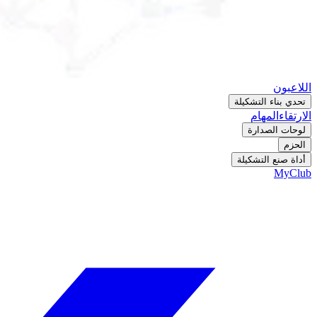
اللاعبون
تحدي بناء التشكيلة
الارتقاء
المهام
لوحات الصدارة
الحزم
أداة صنع التشكيلة
MyClub