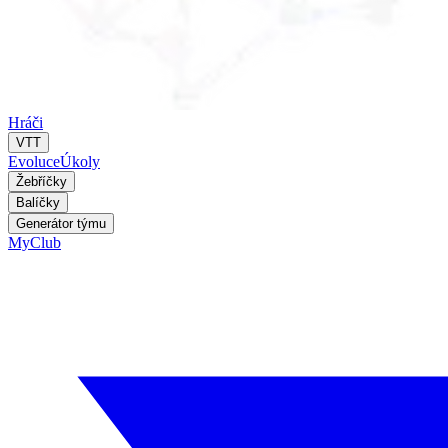
Hráči
VTT
Evoluce
Úkoly
Žebříčky
Balíčky
Generátor týmu
MyClub