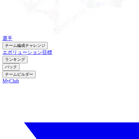
選手
チーム編成チャレンジ
エボリューション
目標
ランキング
パック
チームビルダー
MyClub