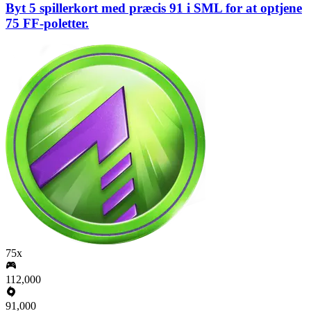
Byt 5 spillerkort med præcis 91 i SML for at optjene
75 FF-poletter.
75x
112,000
91,000