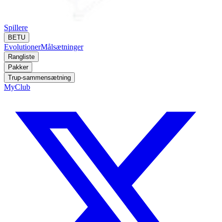
Spillere
BETU
Evolutioner
Målsætninger
Rangliste
Pakker
Trup-sammensætning
MyClub