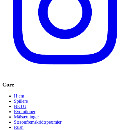
Core
Hjem
Spillere
BETU
Evolutioner
Målsætninger
Sæsonfremskridtspræmier
Rush