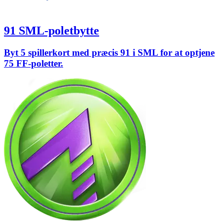
91 SML-poletbytte
Byt 5 spillerkort med præcis 91 i SML for at optjene
75 FF-poletter.