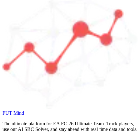
FUT Mind
The ultimate platform for EA FC
26
Ultimate Team. Track players,
use our AI SBC Solver, and stay ahead with real-time data and tools.