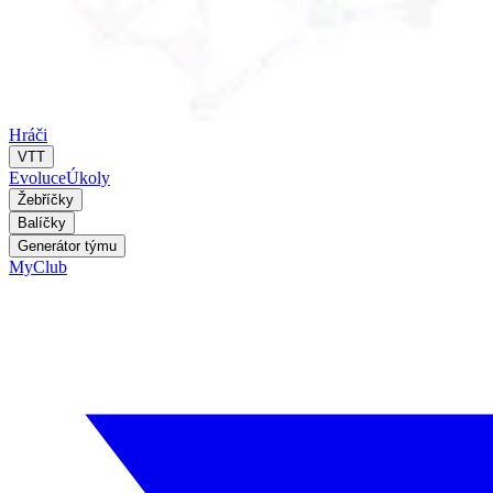
Hráči
VTT
Evoluce
Úkoly
Žebříčky
Balíčky
Generátor týmu
MyClub