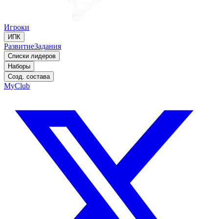
Игроки
ИПК
Развитие
Задания
Списки лидеров
Наборы
Созд. состава
MyClub