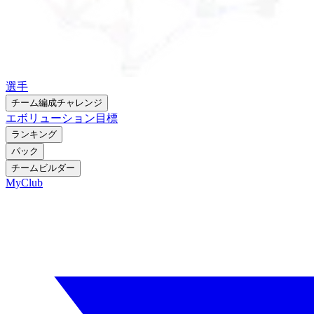
選手
チーム編成チャレンジ
エボリューション
目標
ランキング
パック
チームビルダー
MyClub