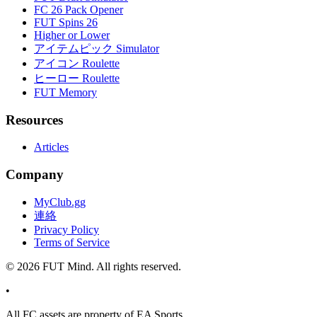
FC 26 Pack Opener
FUT Spins 26
Higher or Lower
アイテムピック Simulator
アイコン Roulette
ヒーロー Roulette
FUT Memory
Resources
Articles
Company
MyClub.gg
連絡
Privacy Policy
Terms of Service
©
2026
FUT Mind. All rights reserved.
•
All
FC
assets are property of EA Sports.