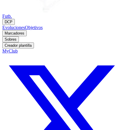
Futb.
DCP
Evoluciones
Objetivos
Marcadores
Sobres
Creador plantilla
MyClub