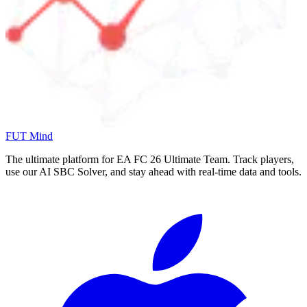
FUT Mind
The ultimate platform for EA FC
26
Ultimate Team. Track players,
use our AI SBC Solver, and stay ahead with real-time data and tools.