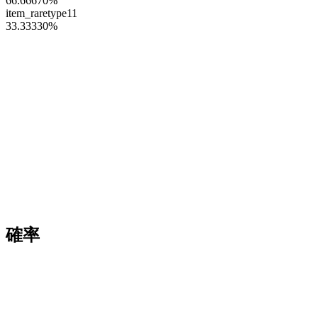
66.66670
%
item_raretype11
33.33330
%
確率