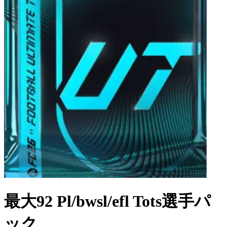
最大92 Pl/bwsl/efl Tots選手パ
ック