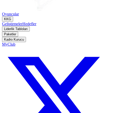
Oyuncular
KKG
Geliştirmeler
Hedefler
Liderlik Tabloları
Paketler
Kadro Kurucu
MyClub