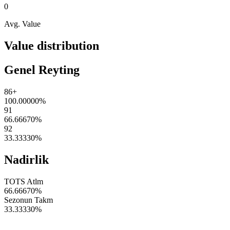
0
Avg. Value
Value distribution
Genel Reyting
86+
100.00000
%
91
66.66670
%
92
33.33330
%
Nadirlik
TOTS Atlm
66.66670
%
Sezonun Takm
33.33330
%