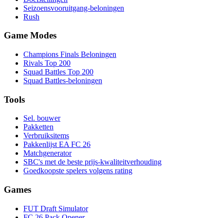
Seizoensvooruitgang-beloningen
Rush
Game Modes
Champions Finals Beloningen
Rivals Top 200
Squad Battles Top 200
Squad Battles-beloningen
Tools
Sel. bouwer
Pakketten
Verbruiksitems
Pakkenlijst EA FC 26
Matchgenerator
SBC's met de beste prijs-kwaliteitverhouding
Goedkoopste spelers volgens rating
Games
FUT Draft Simulator
FC 26 Pack Opener