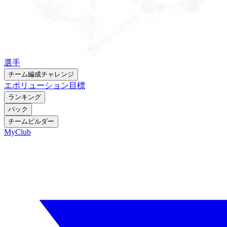
選手
チーム編成チャレンジ
エボリューション
目標
ランキング
パック
チームビルダー
MyClub