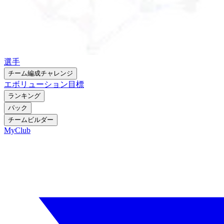
選手
チーム編成チャレンジ
エボリューション
目標
ランキング
パック
チームビルダー
MyClub