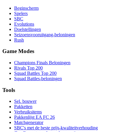
Beginscherm
Spelers
SBC
Evolutions
Doelstellingen
Seizoensvooruitgang-beloningen
Rush
Game Modes
Champions Finals Beloningen
Rivals Top 200
Squad Battles Top 200
Squad Battles-beloningen
Tools
Sel. bouwer
Pakketten
Verbruiksitems
Pakkenlijst EA FC 26
Matchgenerator
SBC's met de beste prijs-kwaliteitverhouding