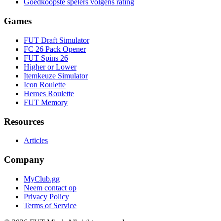
Goedkoopste spelers volgens rating
Games
FUT Draft Simulator
FC 26 Pack Opener
FUT Spins 26
Higher or Lower
Itemkeuze Simulator
Icon Roulette
Heroes Roulette
FUT Memory
Resources
Articles
Company
MyClub.gg
Neem contact op
Privacy Policy
Terms of Service