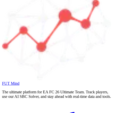
FUT Mind
The ultimate platform for EA FC
26
Ultimate Team. Track players,
use our AI SBC Solver, and stay ahead with real-time data and tools.