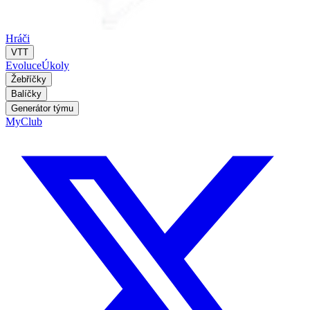
Hráči
VTT
Evoluce
Úkoly
Žebříčky
Balíčky
Generátor týmu
MyClub