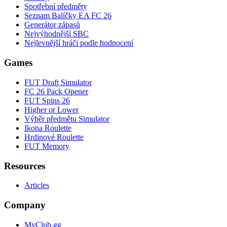
Spotřební předměty
Seznam Balíčky EA FC 26
Generátor zápasů
Nejvýhodnější SBC
Nejlevnější hráči podle hodnocení
Games
FUT Draft Simulator
FC 26 Pack Opener
FUT Spins 26
Higher or Lower
Výběr předmětu Simulator
Ikona Roulette
Hrdinové Roulette
FUT Memory
Resources
Articles
Company
MyClub.gg