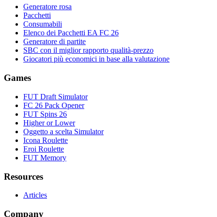
Generatore rosa
Pacchetti
Consumabili
Elenco dei Pacchetti EA FC 26
Generatore di partite
SBC con il miglior rapporto qualità-prezzo
Giocatori più economici in base alla valutazione
Games
FUT Draft Simulator
FC 26 Pack Opener
FUT Spins 26
Higher or Lower
Oggetto a scelta Simulator
Icona Roulette
Eroi Roulette
FUT Memory
Resources
Articles
Company