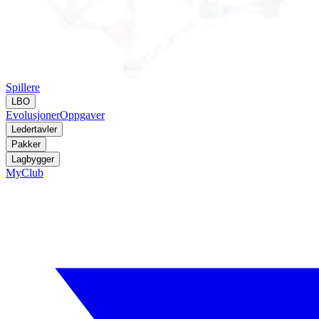
Spillere
LBO
Evolusjoner
Oppgaver
Ledertavler
Pakker
Lagbygger
MyClub