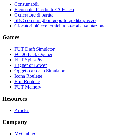
Consumabili
Elenco dei Pacchetti EA FC 26
Generatore di partite
SBC con il miglior rapporto qualità-prezzo
Giocatori più economici in base alla valutazione
Games
FUT Draft Simulator
FC 26 Pack Opener
FUT Spins 26
Higher or Lower
Oggetto a scelta Simulator
Icona Roulette
Eroi Roulette
FUT Memory
Resources
Articles
Company
MyClub.gg