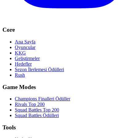
Core
Ana Sayfa
Oyuncular
KKG
Geliştirmeler
Hedefler
Sezon İlerlemesi Ödülleri
Rush
Game Modes
Champions Finalleri Ödüller
Rivals Top 200
Squad Battles Top 200
Squad Battles Ödülleri
Tools