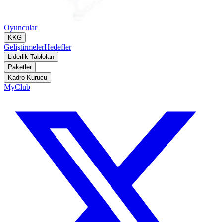
Oyuncular
KKG
Geliştirmeler
Hedefler
Liderlik Tabloları
Paketler
Kadro Kurucu
MyClub