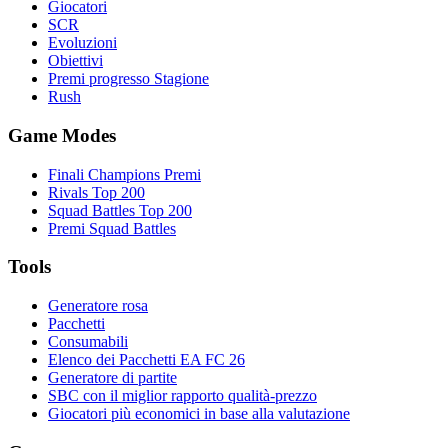
Giocatori
SCR
Evoluzioni
Obiettivi
Premi progresso Stagione
Rush
Game Modes
Finali Champions Premi
Rivals Top 200
Squad Battles Top 200
Premi Squad Battles
Tools
Generatore rosa
Pacchetti
Consumabili
Elenco dei Pacchetti EA FC 26
Generatore di partite
SBC con il miglior rapporto qualità-prezzo
Giocatori più economici in base alla valutazione