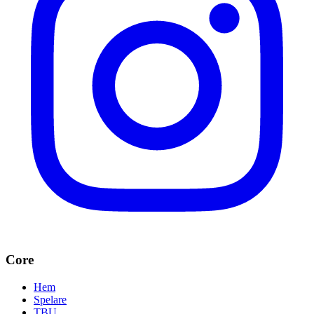
Core
Hem
Spelare
TBU