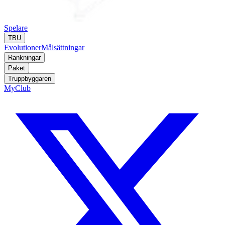
Spelare
TBU
Evolutioner
Målsättningar
Rankningar
Paket
Truppbyggaren
MyClub