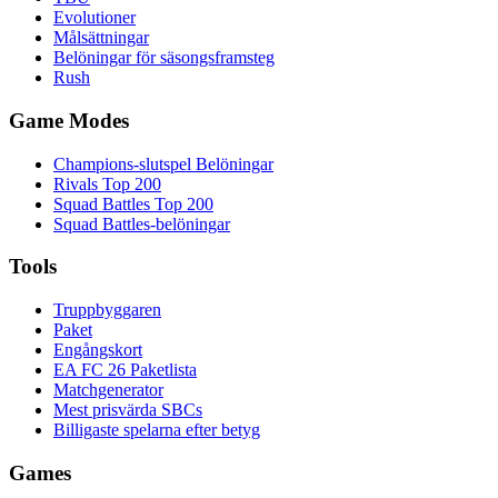
Evolutioner
Målsättningar
Belöningar för säsongsframsteg
Rush
Game Modes
Champions-slutspel Belöningar
Rivals Top 200
Squad Battles Top 200
Squad Battles-belöningar
Tools
Truppbyggaren
Paket
Engångskort
EA FC 26 Paketlista
Matchgenerator
Mest prisvärda SBCs
Billigaste spelarna efter betyg
Games