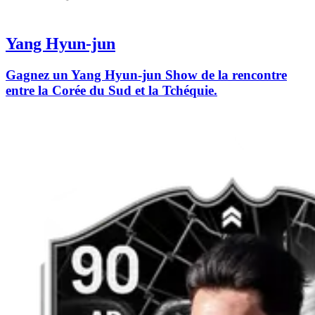
Yang Hyun-jun
Gagnez un Yang Hyun-jun Show de la rencontre
entre la Corée du Sud et la Tchéquie.