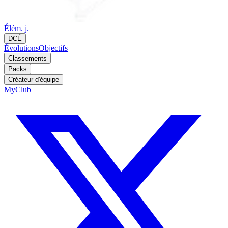
Élém. j.
DCÉ
Évolutions
Objectifs
Classements
Packs
Créateur d'équipe
MyClub