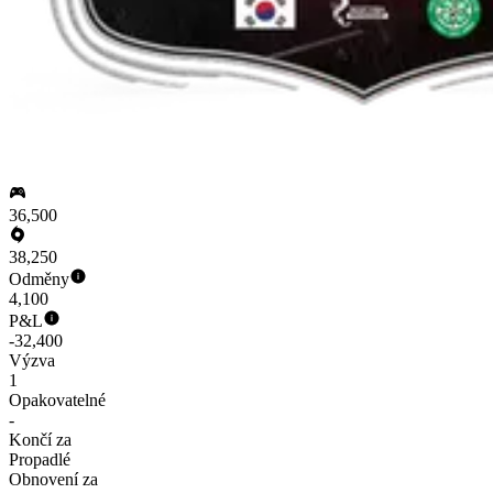
36,500
38,250
Odměny
4,100
P&L
-32,400
Výzva
1
Opakovatelné
-
Končí za
Propadlé
Obnovení za