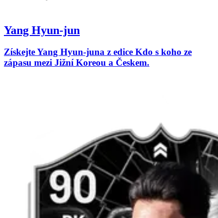
Yang Hyun-jun
Získejte Yang Hyun-juna z edice Kdo s koho ze
zápasu mezi Jižní Koreou a Českem.