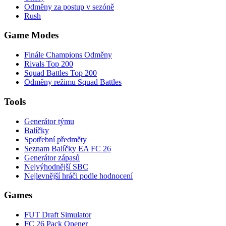
Odměny za postup v sezóně
Rush
Game Modes
Finále Champions Odměny
Rivals Top 200
Squad Battles Top 200
Odměny režimu Squad Battles
Tools
Generátor týmu
Balíčky
Spotřební předměty
Seznam Balíčky EA FC 26
Generátor zápasů
Nejvýhodnější SBC
Nejlevnější hráči podle hodnocení
Games
FUT Draft Simulator
FC 26 Pack Opener