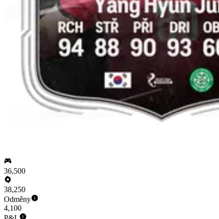
36,500
38,250
Odměny
4,100
P&L