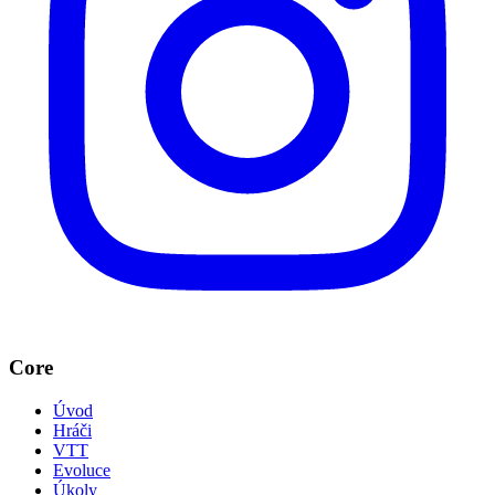
Core
Úvod
Hráči
VTT
Evoluce
Úkoly