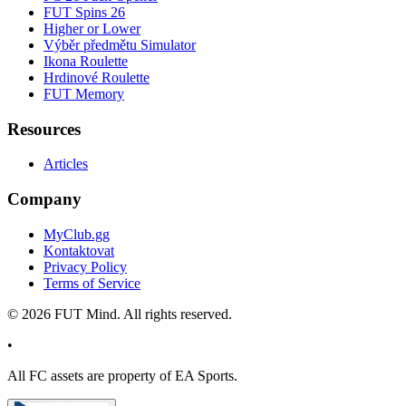
FUT Spins 26
Higher or Lower
Výběr předmětu Simulator
Ikona Roulette
Hrdinové Roulette
FUT Memory
Resources
Articles
Company
MyClub.gg
Kontaktovat
Privacy Policy
Terms of Service
©
2026
FUT Mind. All rights reserved.
•
All
FC
assets are property of EA Sports.