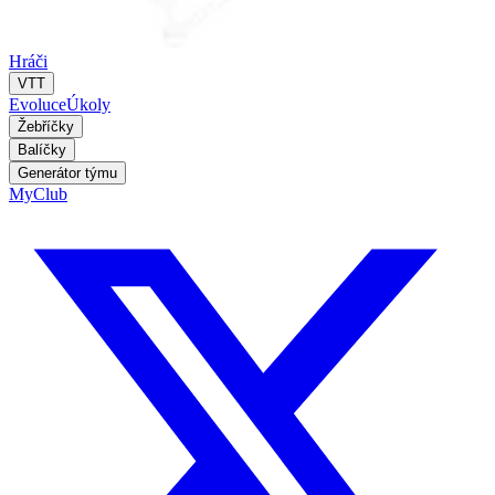
Hráči
VTT
Evoluce
Úkoly
Žebříčky
Balíčky
Generátor týmu
MyClub