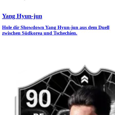
Yang Hyun-jun
Hole dir Showdown Yang Hyun-jun aus dem Duell
zwischen Südkorea und Tschechien.