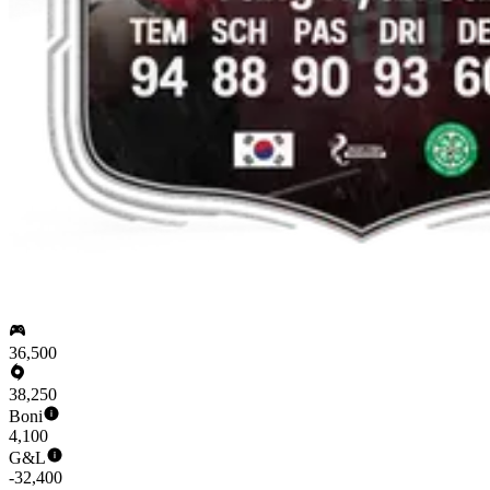
36,500
38,250
Boni
4,100
G&L
-32,400