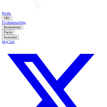
Profis
SBC
Evolutions
Ziele
Bestenlisten
Packs
Assistent
MyClub