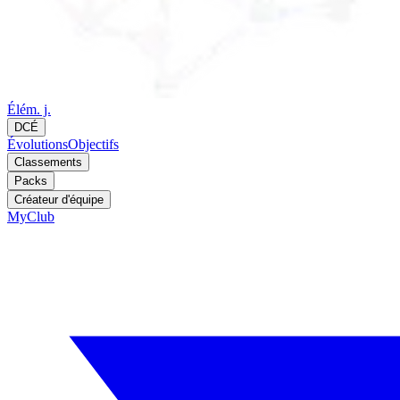
Élém. j.
DCÉ
Évolutions
Objectifs
Classements
Packs
Créateur d'équipe
MyClub