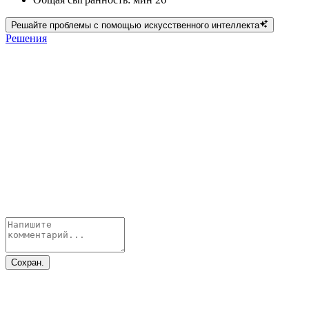
Решайте проблемы с помощью искусственного интеллекта
Решения
Сохран.