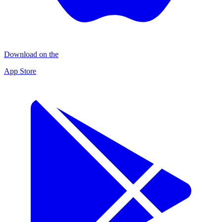
Download on the
App Store