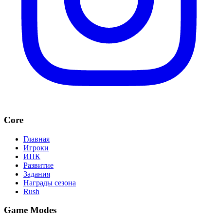
Core
Главная
Игроки
ИПК
Развитие
Задания
Награды сезона
Rush
Game Modes