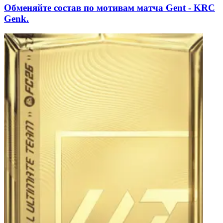
Обменяйте состав по мотивам матча Gent - KRC
Genk.