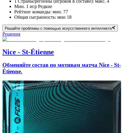
1 Страны/регионы (игроков в составе): макс. 4
Мин. 1 игр Редкие
Рейтинг команды: мин. 77
Общая сыгранность: мин 18
Решайте проблемы с помощью искусственного интеллекта
Решения
Nice - St-Étienne
Обменяйте состав по мотивам матча Nice - St-
Étienne.