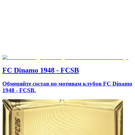
FC Dinamo 1948 - FCSB
Обменяйте состав по мотивам клубов FC Dinamo
1948 - FCSB.