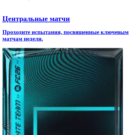
Центральные матчи
Проходите испытания, посвященные ключевым
матчам недели.