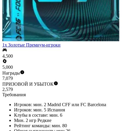
1x Золотые Премиум-игроки
4,500
5,000
Награды
7,079
ПРИЗОВОЙ И УБЫТОК
2,579
Требования
Игроков: мин. 2 Madrid CFF или FC Barcelona
Игроков: мин. 5 Испания
Клубы в составе: мин. 6
Мин. 2 игр Редкие
Рейтинг команды: мин. 80
Общая сыгранность: мин 26