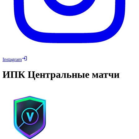
Instagram
ИПК
Центральные матчи