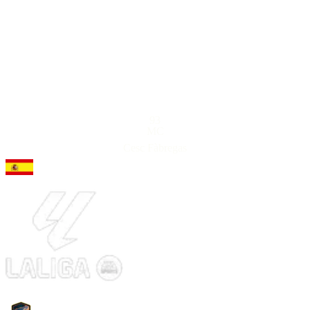
93
MC
Cesc Fàbregas