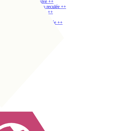
MDC
|
Milieu défensive
+
+
MDC
|
Meneuse de jeu reculée
+
+
MC
|
Milieu box-to-box
+
+
MC
|
Milieu défensive
+
+
MC
|
Meneuse de jeu reculée
+
+
MC
|
Meneuse de jeu
+
+
MC
|
Mezzala
+
+
MOC
|
Meneuse de jeu
+
+
MOC
|
Mezzala
+
+
MOC
|
10 à l'ancienne
+
+