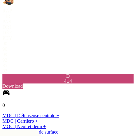
RAP
TIR
PAS
DRI
DÉF
PHY
90
90
99
92
85
83
D
4

4
Download
0
MDC
|
Défenseuse centrale
+
MDC
|
Carrilero
+
MOC
|
Neuf et demi
+
MDC
|
Percuteuse de surface
+