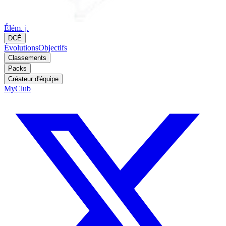
Élém. j.
DCÉ
Évolutions
Objectifs
Classements
Packs
Créateur d'équipe
MyClub