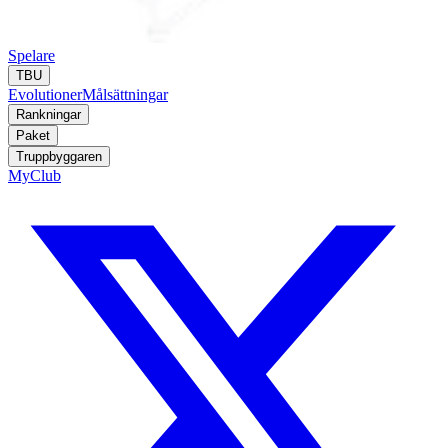
Spelare
TBU
Evolutioner
Målsättningar
Rankningar
Paket
Truppbyggaren
MyClub