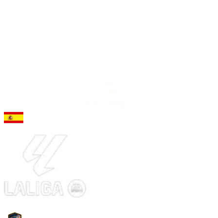
93
CM
Cesc Fàbregas