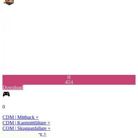
TEM
SKO
PAS
DRI
FÖR
FYS
90
90
99
92
85
83
H
4

4
Download
0
CDM
|
Mittback
+
CDM
|
Kantmittfältare
+
COM
|
Skugganfallare
+
CDM
|
Boxstormare
+