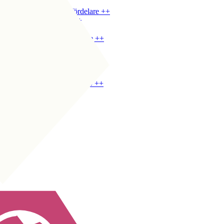
CDM
|
Kontroll
+
+
CDM
|
Defensiv spelfördelare
+
+
CM
|
Tvåvägsspelare
+
+
CM
|
Kontroll
+
+
CM
|
Defensiv spelfördelare
+
+
CM
|
Spelfördelare
+
+
CM
|
Halvytter
+
+
COM
|
Spelfördelare
+
+
COM
|
Halvytter
+
+
COM
|
Klassisk nummer 10
+
+