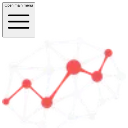
Open main menu