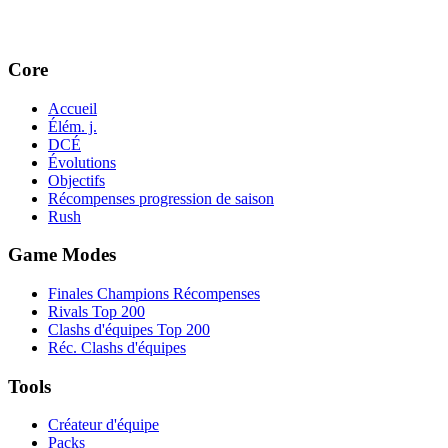
Core
Accueil
Élém. j.
DCÉ
Évolutions
Objectifs
Récompenses progression de saison
Rush
Game Modes
Finales Champions Récompenses
Rivals Top 200
Clashs d'équipes Top 200
Réc. Clashs d'équipes
Tools
Créateur d'équipe
Packs