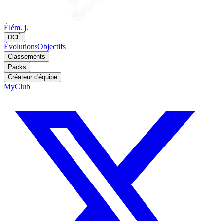
Élém. j.
DCÉ
Évolutions
Objectifs
Classements
Packs
Créateur d'équipe
MyClub