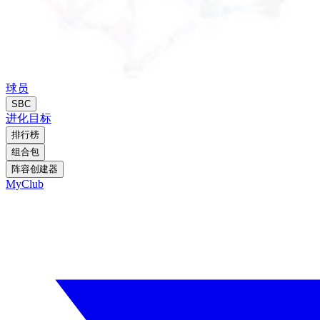
球员
SBC
进化
目标
排行榜
组合包
阵容创建器
MyClub