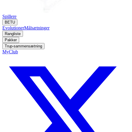
Spillere
BETU
Evolutioner
Målsætninger
Rangliste
Pakker
Trup-sammensætning
MyClub