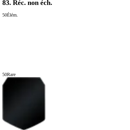
83. Réc. non éch.
50
Élém.
50
Rare