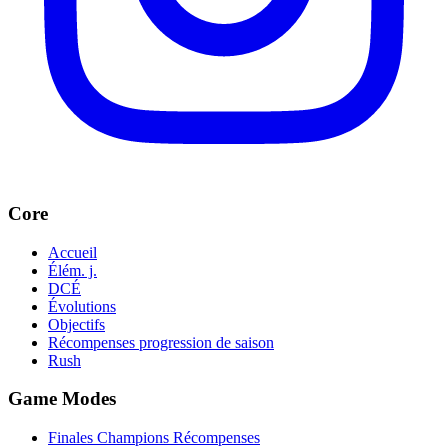
Core
Accueil
Élém. j.
DCÉ
Évolutions
Objectifs
Récompenses progression de saison
Rush
Game Modes
Finales Champions Récompenses