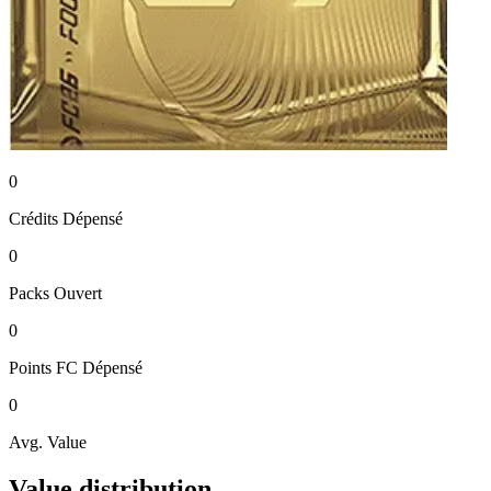
0
Crédits
Dépensé
0
Packs
Ouvert
0
Points FC
Dépensé
0
Avg. Value
Value distribution