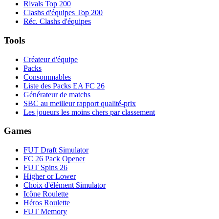
Rivals Top 200
Clashs d'équipes Top 200
Réc. Clashs d'équipes
Tools
Créateur d'équipe
Packs
Consommables
Liste des Packs EA FC 26
Générateur de matchs
SBC au meilleur rapport qualité-prix
Les joueurs les moins chers par classement
Games
FUT Draft Simulator
FC 26 Pack Opener
FUT Spins 26
Higher or Lower
Choix d'élément Simulator
Icône Roulette
Héros Roulette
FUT Memory