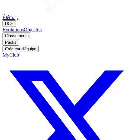
Élém. j.
DCÉ
Évolutions
Objectifs
Classements
Packs
Créateur d'équipe
MyClub