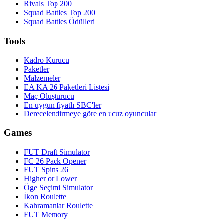
Rivals Top 200
Squad Battles Top 200
Squad Battles Ödülleri
Tools
Kadro Kurucu
Paketler
Malzemeler
EA KA 26 Paketleri Listesi
Maç Oluşturucu
En uygun fiyatlı SBC'ler
Derecelendirmeye göre en ucuz oyuncular
Games
FUT Draft Simulator
FC 26 Pack Opener
FUT Spins 26
Higher or Lower
Öge Seçimi Simulator
İkon Roulette
Kahramanlar Roulette
FUT Memory