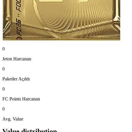
0
Jeton
Harcanan
0
Paketler
Açıldı
0
FC Points
Harcanan
0
Avg. Value
Value distribution