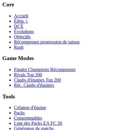
Core
Accueil
Élém. j.
DCÉ
Évolutions
Objectifs
Récompenses progression de saison
Rush
Game Modes
Finales Champions Récompenses
Rivals Top 200
Clashs d'équipes Top 200
Réc. Clashs d'équipes
Tools
Créateur d'équipe
Packs
Consommables
Liste des Packs EA FC 26
Générateur de matchs