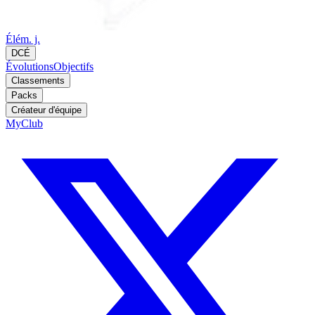
Élém. j.
DCÉ
Évolutions
Objectifs
Classements
Packs
Créateur d'équipe
MyClub