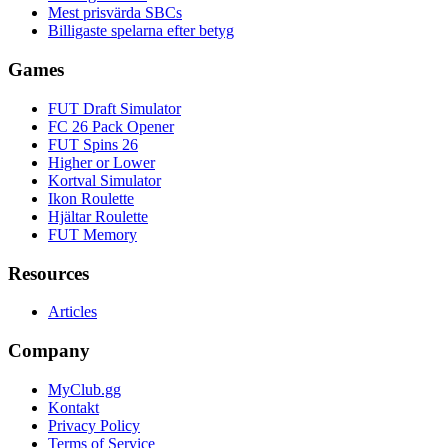
Mest prisvärda SBCs
Billigaste spelarna efter betyg
Games
FUT Draft Simulator
FC 26 Pack Opener
FUT Spins 26
Higher or Lower
Kortval Simulator
Ikon Roulette
Hjältar Roulette
FUT Memory
Resources
Articles
Company
MyClub.gg
Kontakt
Privacy Policy
Terms of Service