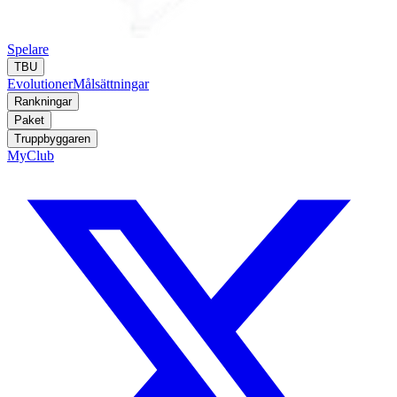
Spelare
TBU
Evolutioner
Målsättningar
Rankningar
Paket
Truppbyggaren
MyClub