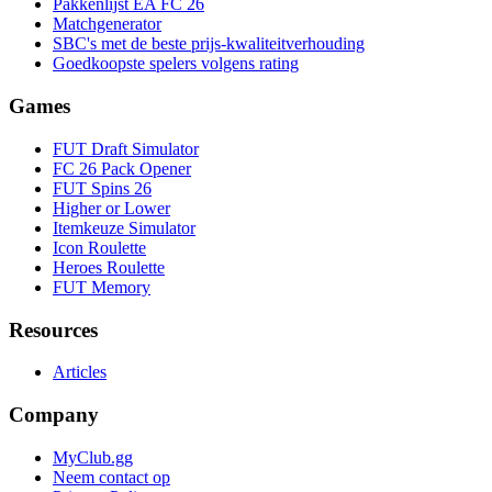
Pakkenlijst EA FC 26
Matchgenerator
SBC's met de beste prijs-kwaliteitverhouding
Goedkoopste spelers volgens rating
Games
FUT Draft Simulator
FC 26 Pack Opener
FUT Spins 26
Higher or Lower
Itemkeuze Simulator
Icon Roulette
Heroes Roulette
FUT Memory
Resources
Articles
Company
MyClub.gg
Neem contact op