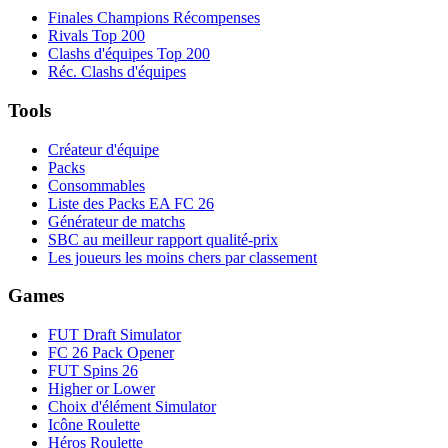
Finales Champions Récompenses
Rivals Top 200
Clashs d'équipes Top 200
Réc. Clashs d'équipes
Tools
Créateur d'équipe
Packs
Consommables
Liste des Packs EA FC 26
Générateur de matchs
SBC au meilleur rapport qualité-prix
Les joueurs les moins chers par classement
Games
FUT Draft Simulator
FC 26 Pack Opener
FUT Spins 26
Higher or Lower
Choix d'élément Simulator
Icône Roulette
Héros Roulette