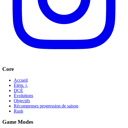
Core
Accueil
Élém. j.
DCÉ
Évolutions
Objectifs
Récompenses progression de saison
Rush
Game Modes