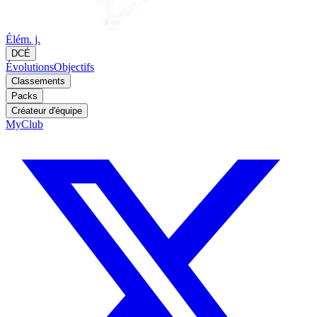
Élém. j.
DCÉ
Évolutions
Objectifs
Classements
Packs
Créateur d'équipe
MyClub