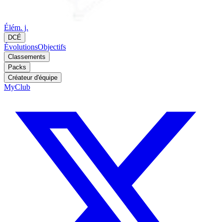
Élém. j.
DCÉ
Évolutions
Objectifs
Classements
Packs
Créateur d'équipe
MyClub