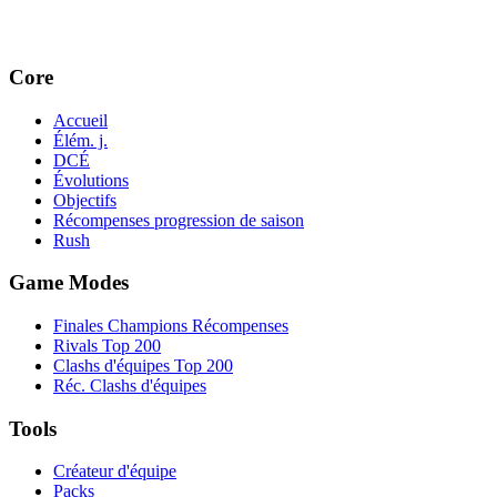
Core
Accueil
Élém. j.
DCÉ
Évolutions
Objectifs
Récompenses progression de saison
Rush
Game Modes
Finales Champions Récompenses
Rivals Top 200
Clashs d'équipes Top 200
Réc. Clashs d'équipes
Tools
Créateur d'équipe
Packs