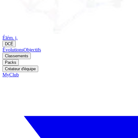
Élém. j.
DCÉ
Évolutions
Objectifs
Classements
Packs
Créateur d'équipe
MyClub