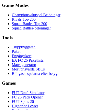
Game Modes
Champions-slutspel Belöningar
Rivals Top 200
Squad Battles Top 200
Squad Battles-belöningar
Tools
Truppbyggaren
Paket
Engångskort
EA FC 26 Paketlista
Matchgenerator
Mest prisvärda SBCs
Billigaste spelarna efter betyg
Games
FUT Draft Simulator
FC 26 Pack Opener
FUT Spins 26
Higher or Lower