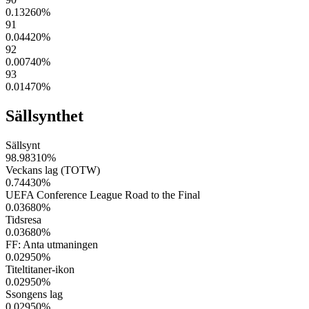
0.13260
%
91
0.04420
%
92
0.00740
%
93
0.01470
%
Sällsynthet
Sällsynt
98.98310
%
Veckans lag (TOTW)
0.74430
%
UEFA Conference League Road to the Final
0.03680
%
Tidsresa
0.03680
%
FF: Anta utmaningen
0.02950
%
Titeltitaner-ikon
0.02950
%
Ssongens lag
0.02950
%