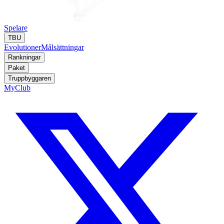
Spelare
TBU
Evolutioner
Målsättningar
Rankningar
Paket
Truppbyggaren
MyClub