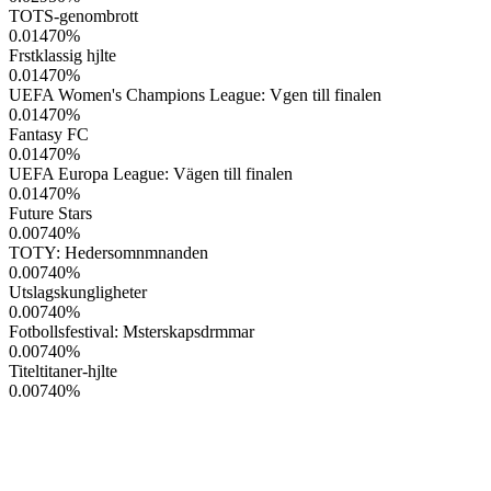
TOTS-genombrott
0.01470
%
Frstklassig hjlte
0.01470
%
UEFA Women's Champions League: Vgen till finalen
0.01470
%
Fantasy FC
0.01470
%
UEFA Europa League: Vägen till finalen
0.01470
%
Future Stars
0.00740
%
TOTY: Hedersomnmnanden
0.00740
%
Utslagskungligheter
0.00740
%
Fotbollsfestival: Msterskapsdrmmar
0.00740
%
Titeltitaner-hjlte
0.00740
%