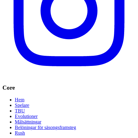
Core
Hem
Spelare
TBU
Evolutioner
Målsättningar
Belöningar för säsongsframsteg
Rush