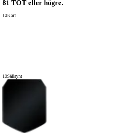
81 TOT eller högre.
10
Kort
10
Sällsynt