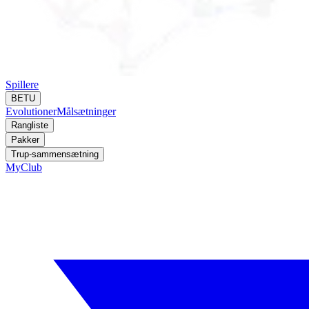
Spillere
BETU
Evolutioner
Målsætninger
Rangliste
Pakker
Trup-sammensætning
MyClub