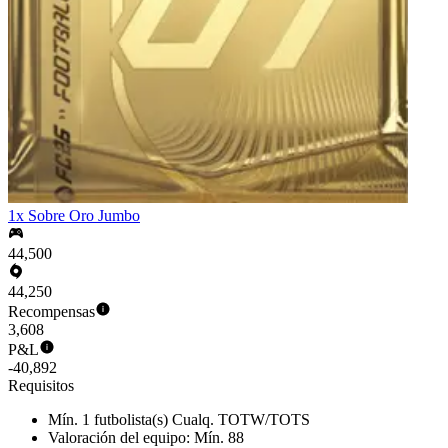
1x Sobre Oro Jumbo
44,500
44,250
Recompensas
3,608
P&L
-40,892
Requisitos
Mín. 1 futbolista(s) Cualq. TOTW/TOTS
Valoración del equipo: Mín. 88