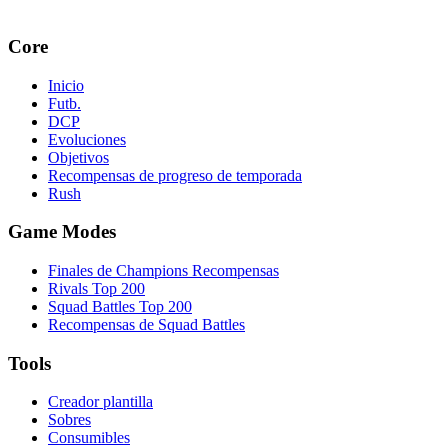
Core
Inicio
Futb.
DCP
Evoluciones
Objetivos
Recompensas de progreso de temporada
Rush
Game Modes
Finales de Champions Recompensas
Rivals Top 200
Squad Battles Top 200
Recompensas de Squad Battles
Tools
Creador plantilla
Sobres
Consumibles