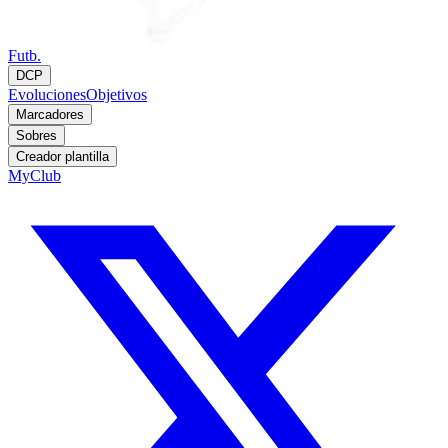
Futb.
DCP
Evoluciones
Objetivos
Marcadores
Sobres
Creador plantilla
MyClub