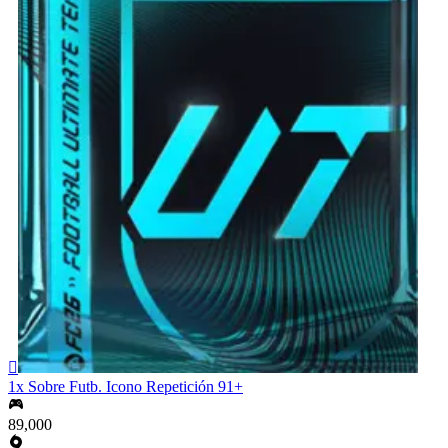

1x Sobre Futb. Icono Repetición 91+
89,000